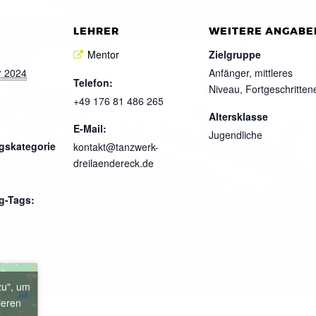
LEHRER
WEITERE ANGABE
Mentor
Zielgruppe
r 2024
Anfänger, mittleres
Telefon:
Niveau, Fortgeschritten
+49 176 81 486 265
Altersklasse
E-Mail:
Jugendliche
gskategorie
kontakt@tanzwerk-
dreilaendereck.de
g-Tags:
zu", um
ieren