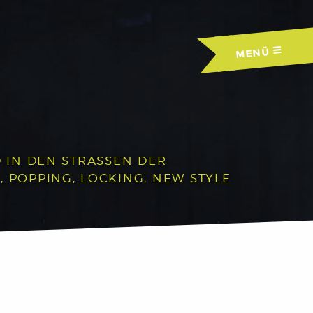
MENÜ
IN DEN STRASSEN DER A
OPPING, LOCKING, NEW STYLE U