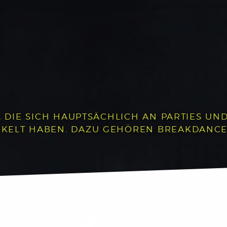
, DIE SICH HAUPTSÄCHLICH AN PARTIES UND 
LT HABEN. DAZU GEHÖREN BREAKDANCE, P