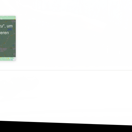
zu", um
ieren
e