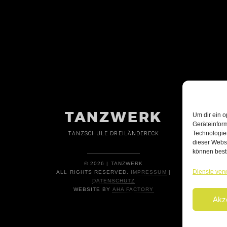
TANZWERK
Um dir ein o
Geräteinfor
Technologien
TANZSCHULE DREILÄNDERECK
dieser Websi
können best
© 2026 | TANZWERK
Dienste ver
ALL RIGHTS RESERVED.
IMPRESSUM
|
DATENSCHUTZ
WEBSITE BY
AHA FACTORY
Akz