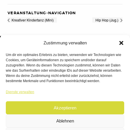
VERANSTALTUNG-NAVIGATION
Kreativer Kindertanz (Mini)
Hip Hop (Jug.)
Zustimmung verwalten
Um dir ein optimales Erlebnis zu bieten, verwenden wir Technologien wie
Cookies, um Geräteinformationen zu speichern und/oder darauf
zuzugreifen. Wenn du diesen Technologien zustimmst, können wir Daten
wie das Surfverhalten oder eindeutige IDs auf dieser Website verarbeiten.
Wenn du deine Zustimmung nicht erteilst oder zurückziehst, können
bestimmte Merkmale und Funktionen beeinträchtigt werden.
TANZWERK
Dienste verwalten
TANZSCHULE DREILÄNDERECK
Akzeptieren
© 2026 | TANZWERK
ALL RIGHTS RESERVED.
IMPRESSUM
|
Ablehnen
DATENSCHUTZ
WEBSITE BY
AHA FACTORY