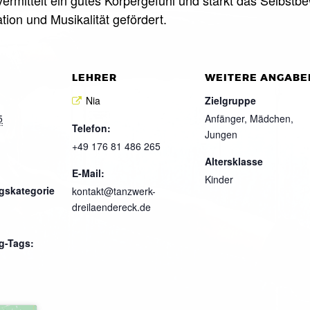
tion und Musikalität gefördert.
LEHRER
WEITERE ANGABE
Nia
Zielgruppe
5
Anfänger, Mädchen,
Telefon:
Jungen
+49 176 81 486 265
Altersklasse
E-Mail:
Kinder
gskategorie
kontakt@tanzwerk-
dreilaendereck.de
g-Tags: