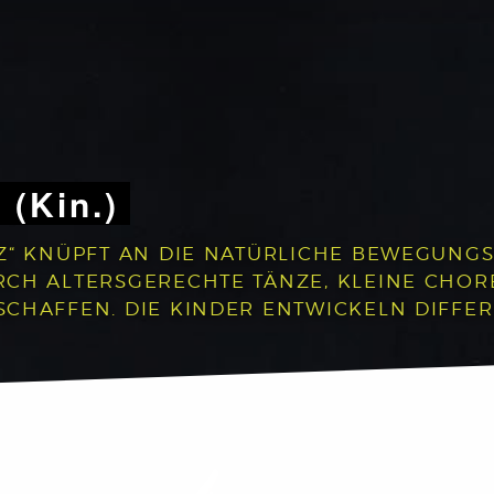
 (Kin.)
Z“ KNÜPFT AN DIE NATÜRLICHE BEWEGUNGS
RCH ALTERSGERECHTE TÄNZE, KLEINE CHO
CHAFFEN. DIE KINDER ENTWICKELN DIFFER