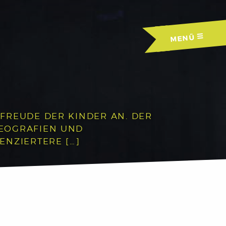
MENÜ
FREUDE DER KINDER AN. DER
REOGRAFIEN UND
ENZIERTERE […]