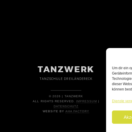
TANZWERK
Um dir ein o
Geräteinfor
Technologien
TANZSCHULE DREILÄNDERECK
dieser Websi
können best
© 2026 | TANZWERK
Dienste ver
ALL RIGHTS RESERVED.
IMPRESSUM
|
DATENSCHUTZ
WEBSITE BY
AHA FACTORY
Akz