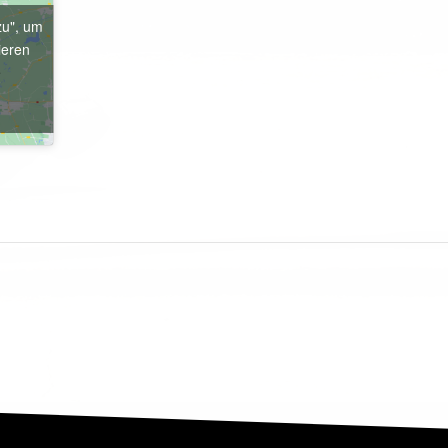
zu", um
ieren
e