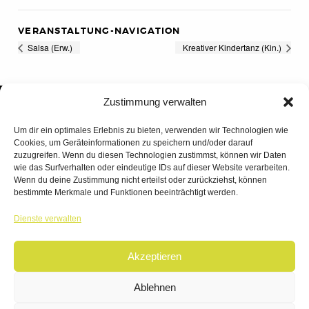
VERANSTALTUNG-NAVIGATION
Salsa (Erw.)
Kreativer Kindertanz (Kin.)
Zustimmung verwalten
Um dir ein optimales Erlebnis zu bieten, verwenden wir Technologien wie
Cookies, um Geräteinformationen zu speichern und/oder darauf
zuzugreifen. Wenn du diesen Technologien zustimmst, können wir Daten
wie das Surfverhalten oder eindeutige IDs auf dieser Website verarbeiten.
Wenn du deine Zustimmung nicht erteilst oder zurückziehst, können
bestimmte Merkmale und Funktionen beeinträchtigt werden.
TANZWERK
Dienste verwalten
TANZSCHULE DREILÄNDERECK
Akzeptieren
© 2026 | TANZWERK
ALL RIGHTS RESERVED.
IMPRESSUM
|
Ablehnen
DATENSCHUTZ
WEBSITE BY
AHA FACTORY