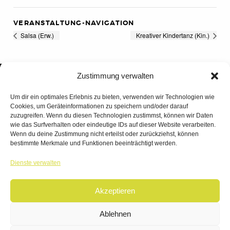
VERANSTALTUNG-NAVIGATION
Salsa (Erw.)
Kreativer Kindertanz (Kin.)
Zustimmung verwalten
Um dir ein optimales Erlebnis zu bieten, verwenden wir Technologien wie
Cookies, um Geräteinformationen zu speichern und/oder darauf
zuzugreifen. Wenn du diesen Technologien zustimmst, können wir Daten
wie das Surfverhalten oder eindeutige IDs auf dieser Website verarbeiten.
Wenn du deine Zustimmung nicht erteilst oder zurückziehst, können
bestimmte Merkmale und Funktionen beeinträchtigt werden.
TANZWERK
Dienste verwalten
TANZSCHULE DREILÄNDERECK
Akzeptieren
© 2026 | TANZWERK
ALL RIGHTS RESERVED.
IMPRESSUM
|
Ablehnen
DATENSCHUTZ
WEBSITE BY
AHA FACTORY