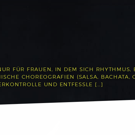
 NUR FÜR FRAUEN, IN DEM SICH RHYTHMUS
ISCHE CHOREOGRAFIEN (SALSA, BACHATA, 
RKONTROLLE UND ENTFESSLE […]