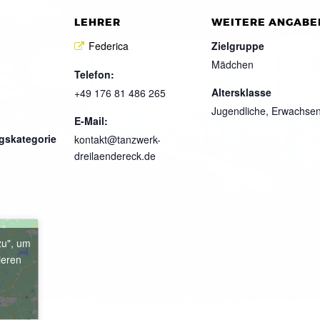
LEHRER
WEITERE ANGABE
Federica
Zielgruppe
Mädchen
Telefon:
Altersklasse
+49 176 81 486 265
Jugendliche, Erwachse
E-Mail:
gskategorie
kontakt@tanzwerk-
dreilaendereck.de
zu", um
ieren
e