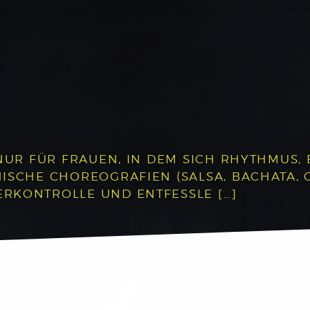
 NUR FÜR FRAUEN, IN DEM SICH RHYTHMUS
ISCHE CHOREOGRAFIEN (SALSA, BACHATA, 
RKONTROLLE UND ENTFESSLE […]