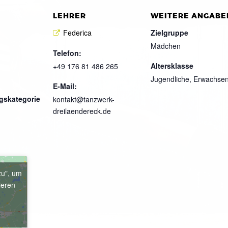
LEHRER
WEITERE ANGABE
Federica
Zielgruppe
Mädchen
Telefon:
Altersklasse
+49 176 81 486 265
Jugendliche, Erwachse
E-Mail:
gskategorie
kontakt@tanzwerk-
dreilaendereck.de
zu", um
ieren
e