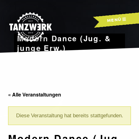
Skip
to
MENÜ
content
Modern Dance (Jug. &
junge Erw.)
« Alle Veranstaltungen
Diese Veranstaltung hat bereits stattgefunden.
Modern Dance (Jug.