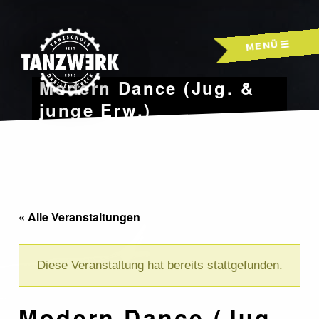
Skip
to
MENÜ
content
Modern Dance (Jug. &
junge Erw.)
« Alle Veranstaltungen
Diese Veranstaltung hat bereits stattgefunden.
Modern Dance (Jug.