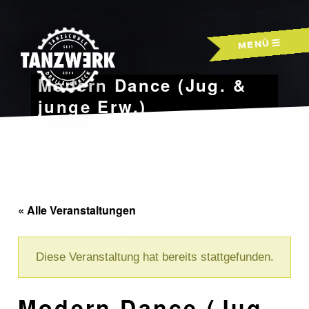
Skip
to
MENÜ
content
Modern Dance (Jug. &
junge Erw.)
« Alle Veranstaltungen
Diese Veranstaltung hat bereits stattgefunden.
Modern Dance (Jug.