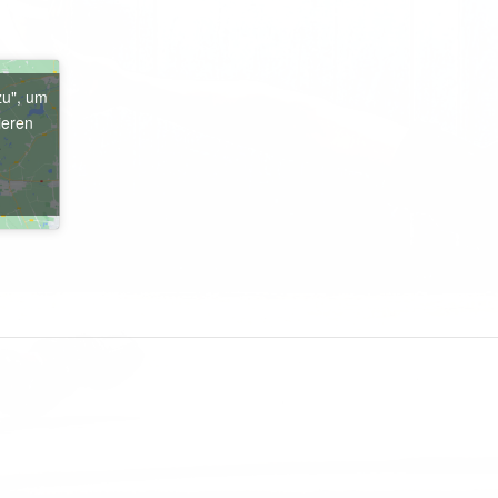
zu", um
ieren
e