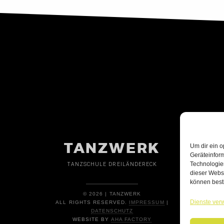
TANZWERK
Um dir ein o
Geräteinfor
Technologien
TANZSCHULE DREILÄNDERECK
dieser Websi
können best
© 2026 | TANZWERK
Dienste ver
ALL RIGHTS RESERVED.
IMPRESSUM
|
DATENSCHUTZ
WEBSITE BY
AHA FACTORY