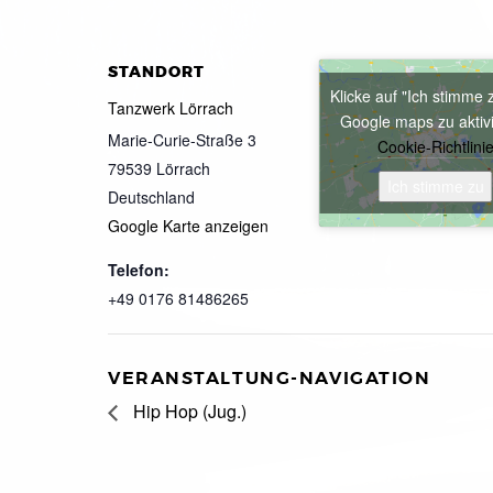
STANDORT
Klicke auf "Ich stimme 
Tanzwerk Lörrach
Google maps zu aktiv
Marie-Curie-Straße 3
Cookie-Richtlini
79539
Lörrach
Ich stimme zu
Deutschland
Google Karte anzeigen
Telefon:
+49 0176 81486265
VERANSTALTUNG-NAVIGATION
Hip Hop (Jug.)