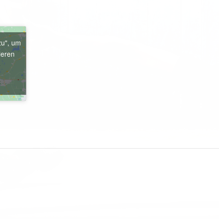
zu", um
ieren
e