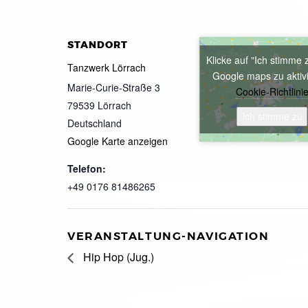
STANDORT
Klicke auf "Ich stimme 
Tanzwerk Lörrach
Google maps zu aktiv
Marie-Curie-Straße 3
Cookie-Richtlini
79539
Lörrach
Ich stimme zu
Deutschland
Google Karte anzeigen
Telefon:
+49 0176 81486265
VERANSTALTUNG-NAVIGATION
Hip Hop (Jug.)