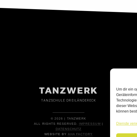
TANZWERK
Um dir ein o
Geräteinfor
Technologien
TANZSCHULE DREILÄNDERECK
dieser Websi
können best
© 2026 | TANZWERK
Dienste ver
ALL RIGHTS RESERVED.
IMPRESSUM
|
DATENSCHUTZ
WEBSITE BY
AHA FACTORY