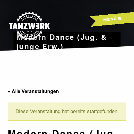
Skip
to
MENÜ
content
Modern Dance (Jug. &
junge Erw.)
« Alle Veranstaltungen
Diese Veranstaltung hat bereits stattgefunden.
Modern Dance (Jug.