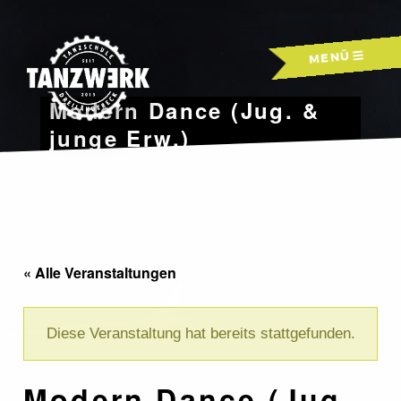
Skip
to
MENÜ
content
Modern Dance (Jug. &
junge Erw.)
« Alle Veranstaltungen
Diese Veranstaltung hat bereits stattgefunden.
Modern Dance (Jug.