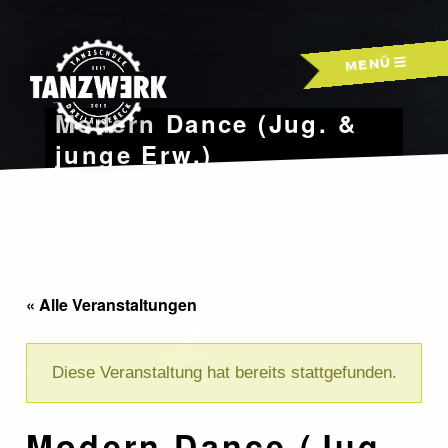
Skip
to
MENÜ
content
Modern Dance (Jug. &
junge Erw.)
« Alle Veranstaltungen
Diese Veranstaltung hat bereits stattgefunden.
Modern Dance (Jug.