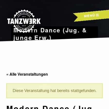
Skip
to
MENÜ
content
Modern Dance (Jug. &
junge Erw.)
« Alle Veranstaltungen
Diese Veranstaltung hat bereits stattgefunden.
Modern Dance (Jug.