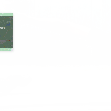
zu", um
ieren
e