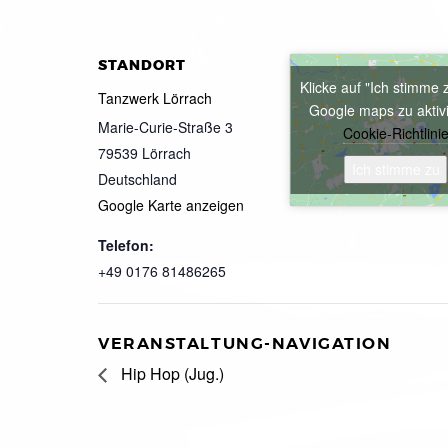
STANDORT
Klicke auf "Ich stimme 
Tanzwerk Lörrach
Google maps zu aktiv
Marie-Curie-Straße 3
Cookie-Richtlini
79539
Lörrach
Ich stimme zu
Deutschland
Google Karte anzeigen
Telefon:
+49 0176 81486265
VERANSTALTUNG-NAVIGATION
Hip Hop (Jug.)