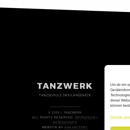
TANZWERK
Um dir ein o
Geräteinfor
Technologien
TANZSCHULE DREILÄNDERECK
dieser Websi
können best
© 2026 | TANZWERK
Dienste ver
ALL RIGHTS RESERVED.
IMPRESSUM
|
DATENSCHUTZ
WEBSITE BY
AHA FACTORY