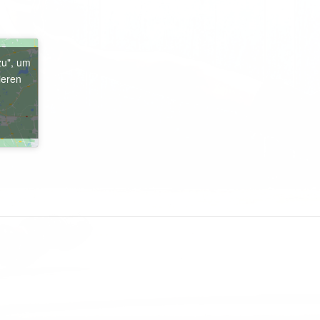
zu", um
ieren
e