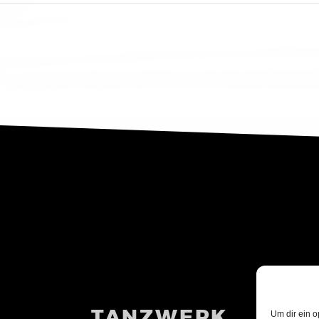
TANZWERK
Um dir ein o