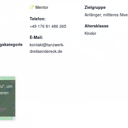
Mentor
Zielgruppe
Anfänger, mittleres Niv
Telefon:
Altersklasse
+49 176 81 486 265
Kinder
E-Mail:
gskategorie
kontakt@tanzwerk-
dreilaendereck.de
zu", um
ieren
e