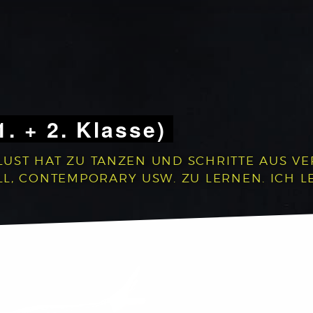
1. + 2. Klasse)
 LUST HAT ZU TANZEN UND SCHRITTE AUS V
, CONTEMPORARY USW. ZU LERNEN. ICH LEG