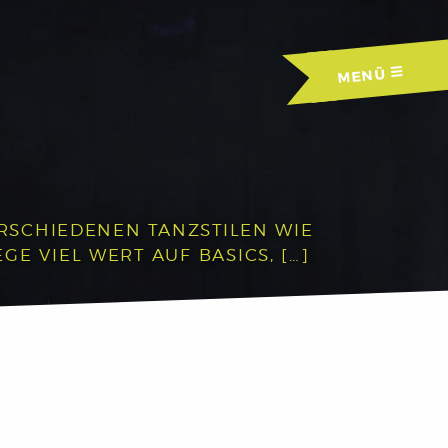
MENÜ
ERSCHIEDENEN TANZSTILEN WIE
E VIEL WERT AUF BASICS, […]