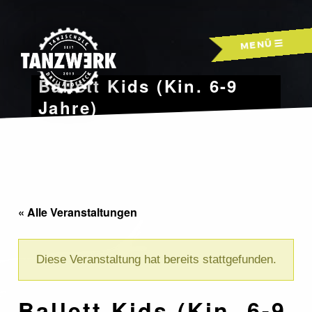
Skip
to
MENÜ
content
Ballett Kids (Kin. 6-9
Jahre)
« Alle Veranstaltungen
Diese Veranstaltung hat bereits stattgefunden.
Ballett Kids (Kin. 6-9