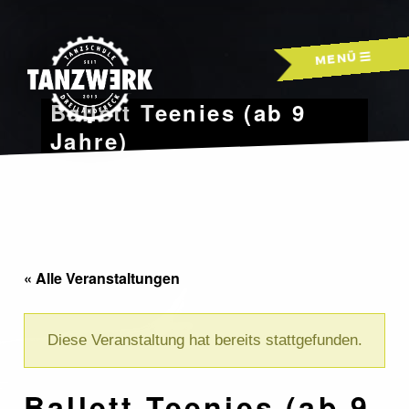
Skip
to
MENÜ
content
Ballett Teenies (ab 9
Jahre)
« Alle Veranstaltungen
Diese Veranstaltung hat bereits stattgefunden.
Ballett Teenies (ab 9