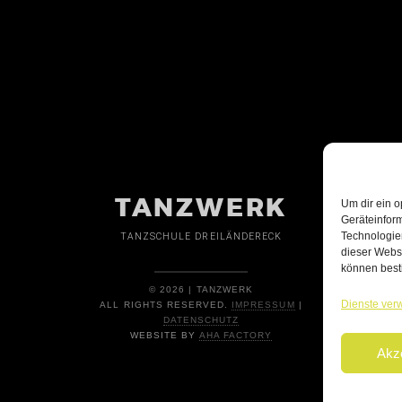
TANZWERK
Um dir ein o
Geräteinfor
Technologien
TANZSCHULE DREILÄNDERECK
dieser Websi
können best
© 2026 | TANZWERK
Dienste ver
ALL RIGHTS RESERVED.
IMPRESSUM
|
DATENSCHUTZ
WEBSITE BY
AHA FACTORY
Akz