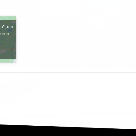
zu", um
ieren
e