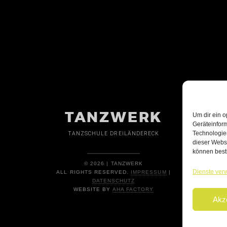
TANZWERK
Um dir ein o
Geräteinfor
Technologien
TANZSCHULE DREILÄNDERECK
dieser Websi
können best
© 2026 | TANZWERK
Dienste ver
ALL RIGHTS RESERVED.
IMPRESSUM
|
DATENSCHUTZ
WEBSITE BY
AHA FACTORY
Akz