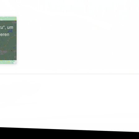
zu", um
ieren
e