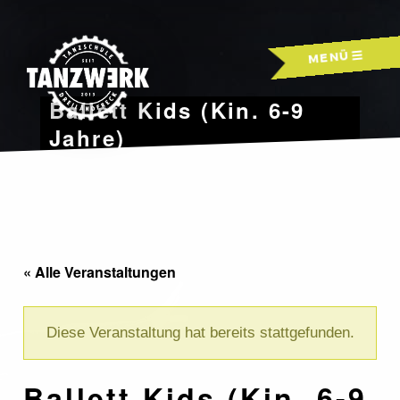
Skip
to
MENÜ
content
Ballett Kids (Kin. 6-9
Jahre)
« Alle Veranstaltungen
Diese Veranstaltung hat bereits stattgefunden.
Ballett Kids (Kin. 6-9