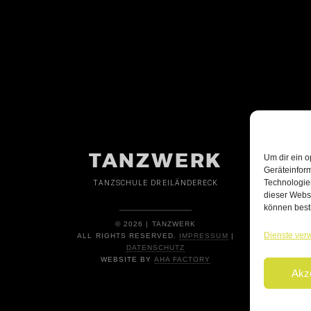
TANZWERK
Um dir ein o
Geräteinfor
Technologien
TANZSCHULE DREILÄNDERECK
dieser Websi
können best
© 2026 | TANZWERK
Dienste ver
ALL RIGHTS RESERVED.
IMPRESSUM
|
DATENSCHUTZ
WEBSITE BY
AHA FACTORY
Akz