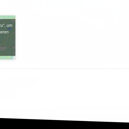
zu", um
ieren
e