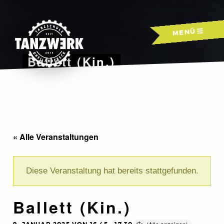
Skip
to
MENÜ
content
Ballett (Kin.)
« Alle Veranstaltungen
Diese Veranstaltung hat bereits stattgefunden.
Ballett (Kin.)