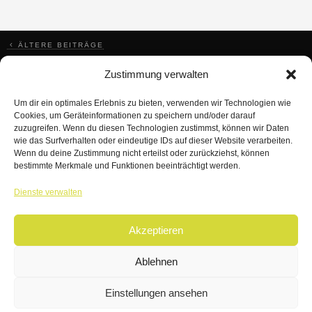
BEITRAGSNAVIGATION
ÄLTERE BEITRÄGE
Zustimmung verwalten
Um dir ein optimales Erlebnis zu bieten, verwenden wir Technologien wie
Cookies, um Geräteinformationen zu speichern und/oder darauf
zuzugreifen. Wenn du diesen Technologien zustimmst, können wir Daten
wie das Surfverhalten oder eindeutige IDs auf dieser Website verarbeiten.
Wenn du deine Zustimmung nicht erteilst oder zurückziehst, können
bestimmte Merkmale und Funktionen beeinträchtigt werden.
TANZWERK
Dienste verwalten
TANZSCHULE DREILÄNDERECK
Akzeptieren
© 2026 | TANZWERK
ALL RIGHTS RESERVED.
IMPRESSUM
|
Ablehnen
DATENSCHUTZ
WEBSITE BY
AHA FACTORY
Einstellungen ansehen