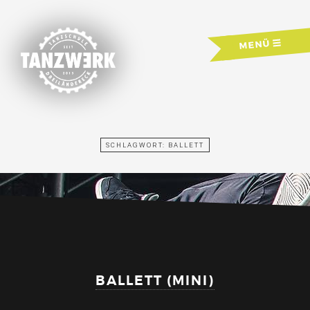
Skip
to
MENÜ
content
SCHLAGWORT:
BALLETT
BALLETT (MINI)