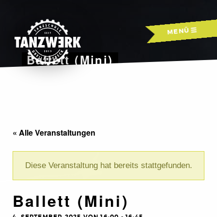
Skip
to
MENÜ
content
Ballett (Mini)
« Alle Veranstaltungen
Diese Veranstaltung hat bereits stattgefunden.
Ballett (Mini)