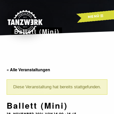
Skip
to
MENÜ
content
Ballett (Mini)
« Alle Veranstaltungen
Diese Veranstaltung hat bereits stattgefunden.
Ballett (Mini)