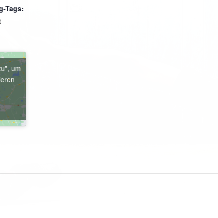
g-Tags:
t
zu", um
ieren
e