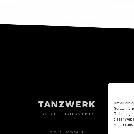
TANZWERK
Um dir ein o
Geräteinfor
Technologien
TANZSCHULE DREILÄNDERECK
dieser Websi
können best
© 2026 | TANZWERK