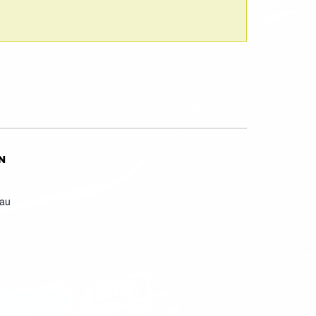
N
eau