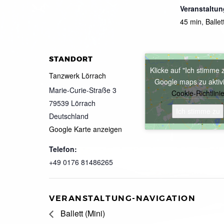
Veranstaltun
45 min
,
Ballet
STANDORT
Klicke auf "Ich stimme 
Tanzwerk Lörrach
Google maps zu aktiv
Marie-Curie-Straße 3
Cookie-Richtlini
79539
Lörrach
Ich stimme zu
Deutschland
Google Karte anzeigen
Telefon:
+49 0176 81486265
VERANSTALTUNG-NAVIGATION
Ballett (Mini)