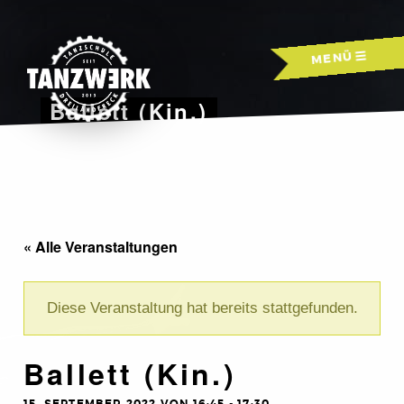
Skip
to
MENÜ
content
Ballett (Kin.)
« Alle Veranstaltungen
Diese Veranstaltung hat bereits stattgefunden.
Ballett (Kin.)