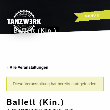
Skip
to
MENÜ
content
Ballett (Kin.)
« Alle Veranstaltungen
Diese Veranstaltung hat bereits stattgefunden.
Ballett (Kin.)