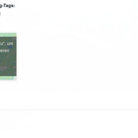
g-Tags:
t
zu", um
ieren
e