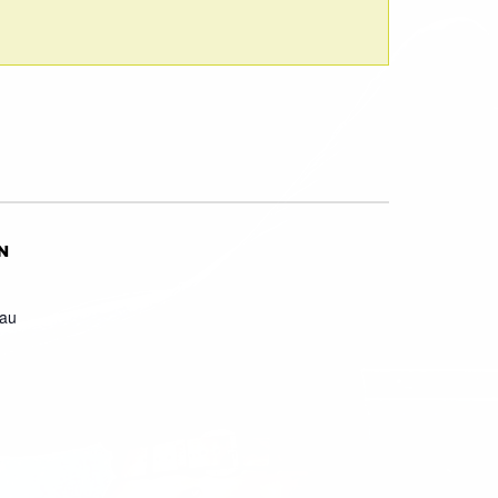
N
eau