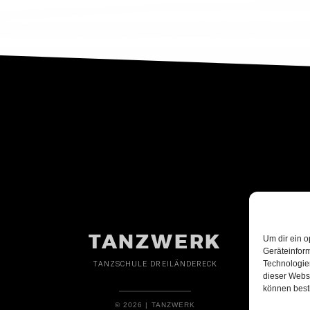
TANZWERK
Um dir ein o
Geräteinfor
Technologien
TANZSCHULE DREILÄNDERECK
dieser Websi
können best
© 2026 | TANZWERK