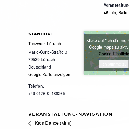
Veranstaltun
45 min
,
Ballet
STANDORT
Klicke auf "Ich stimme 
Tanzwerk Lörrach
Google maps zu aktiv
Marie-Curie-Straße 3
Cookie-Richtlini
79539
Lörrach
Ich stimme zu
Deutschland
Google Karte anzeigen
Telefon:
+49 0176 81486265
VERANSTALTUNG-NAVIGATION
Kids Dance (Mini)