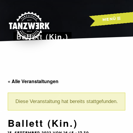
Skip
to
MENÜ
content
Ballett (Kin.)
« Alle Veranstaltungen
Diese Veranstaltung hat bereits stattgefunden.
Ballett (Kin.)