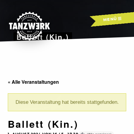
Skip
to
MENÜ
content
Ballett (Kin.)
« Alle Veranstaltungen
Diese Veranstaltung hat bereits stattgefunden.
Ballett (Kin.)