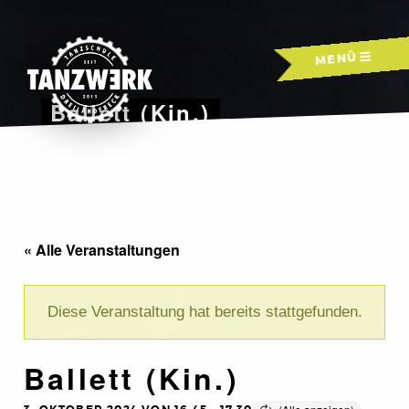
Skip
to
MENÜ
content
Ballett (Kin.)
« Alle Veranstaltungen
Diese Veranstaltung hat bereits stattgefunden.
Ballett (Kin.)