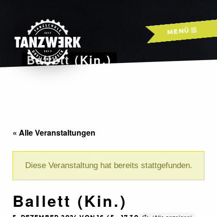
Skip
to
MENÜ
content
Ballett (Kin.)
« Alle Veranstaltungen
Diese Veranstaltung hat bereits stattgefunden.
Ballett (Kin.)