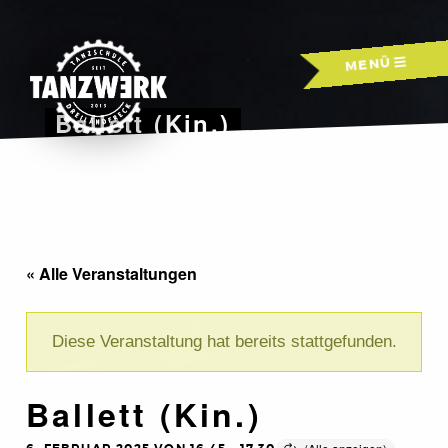
Skip
to
MENÜ
content
Ballett (Kin.)
« Alle Veranstaltungen
Diese Veranstaltung hat bereits stattgefunden.
Ballett (Kin.)