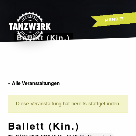
Skip
to
MENÜ
content
Ballett (Kin.)
« Alle Veranstaltungen
Diese Veranstaltung hat bereits stattgefunden.
Ballett (Kin.)