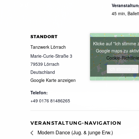
Veranstaltun
45 min
,
Ballet
STANDORT
Klicke auf "Ich stimme 
Tanzwerk Lörrach
Google maps zu aktiv
Marie-Curie-Straße 3
Cookie-Richtlini
79539
Lörrach
Ich stimme zu
Deutschland
Google Karte anzeigen
Telefon:
+49 0176 81486265
VERANSTALTUNG-NAVIGATION
Modern Dance (Jug. & junge Erw.)