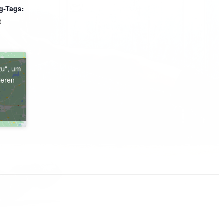
g-Tags:
t
zu", um
ieren
e