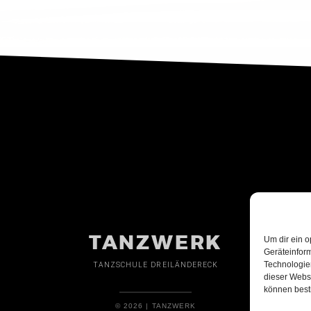
TANZWERK
Um dir ein o
Geräteinfor
Technologien
TANZSCHULE DREILÄNDERECK
dieser Websi
können best
© 2026 | TANZWERK