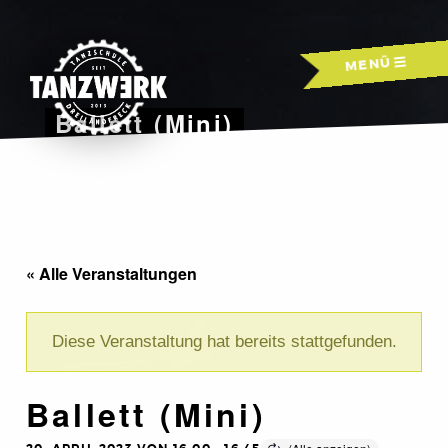
Skip
to
MENÜ
content
Ballett (Mini)
« Alle Veranstaltungen
Diese Veranstaltung hat bereits stattgefunden.
Ballett (Mini)