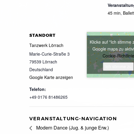
Veranstaltun
45 min
,
Ballet
STANDORT
Klicke auf "Ich stimme 
Tanzwerk Lörrach
Google maps zu aktiv
Marie-Curie-Straße 3
Cookie-Richtlini
79539
Lörrach
Ich stimme zu
Deutschland
Google Karte anzeigen
Telefon:
+49 0176 81486265
VERANSTALTUNG-NAVIGATION
Modern Dance (Jug. & junge Erw.)