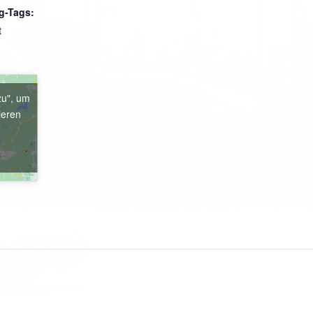
g-Tags:
t
zu", um
ieren
e