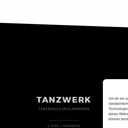
TANZWERK
Um dir ein o
Geräteinfor
Technologien
TANZSCHULE DREILÄNDERECK
dieser Websi
können best
© 2026 | TANZWERK