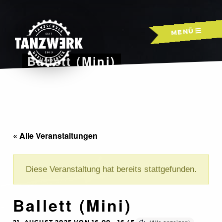
Skip
to
MENÜ
content
Ballett (Mini)
« Alle Veranstaltungen
Diese Veranstaltung hat bereits stattgefunden.
Ballett (Mini)