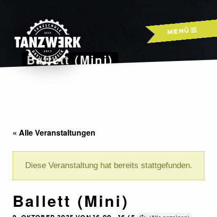
Skip
to
MENÜ
content
Ballett (Mini)
« Alle Veranstaltungen
Diese Veranstaltung hat bereits stattgefunden.
Ballett (Mini)