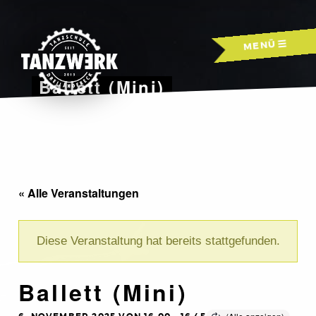
Skip
to
MENÜ
content
Ballett (Mini)
« Alle Veranstaltungen
Diese Veranstaltung hat bereits stattgefunden.
Ballett (Mini)