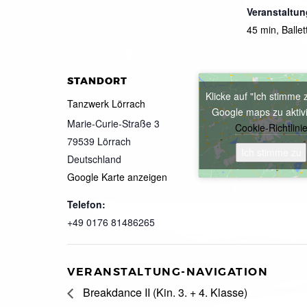
Veranstaltun
45 min
,
Ballet
STANDORT
Klicke auf "Ich stimme 
Tanzwerk Lörrach
Google maps zu aktiv
Marie-Curie-Straße 3
Cookie-Richtlini
79539
Lörrach
Ich stimme zu
Deutschland
Google Karte anzeigen
Telefon:
+49 0176 81486265
VERANSTALTUNG-NAVIGATION
Breakdance II (Kin. 3. + 4. Klasse)