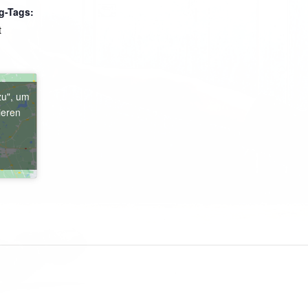
g-Tags:
t
zu", um
ieren
e