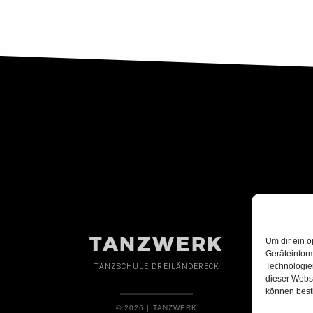
TANZWERK
Um dir ein o
Geräteinfor
Technologien
TANZSCHULE DREILÄNDERECK
dieser Websi
können best
© 2026 | TANZWERK