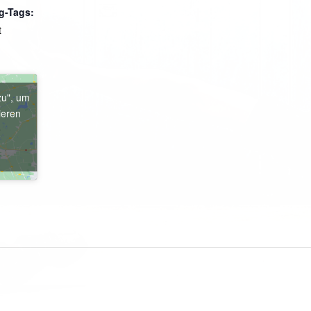
g-Tags:
t
zu", um
ieren
e