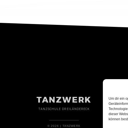
TANZWERK
Um dir ein o
Geräteinfor
Technologien
TANZSCHULE DREILÄNDERECK
dieser Websi
können best
© 2026 | TANZWERK