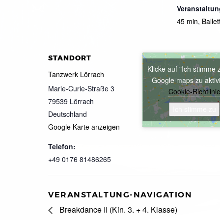
Veranstaltun
45 min
,
Ballet
STANDORT
Klicke auf "Ich stimme 
Tanzwerk Lörrach
Google maps zu aktiv
Marie-Curie-Straße 3
Cookie-Richtlini
79539
Lörrach
Ich stimme zu
Deutschland
Google Karte anzeigen
Telefon:
+49 0176 81486265
VERANSTALTUNG-NAVIGATION
Breakdance II (Kin. 3. + 4. Klasse)