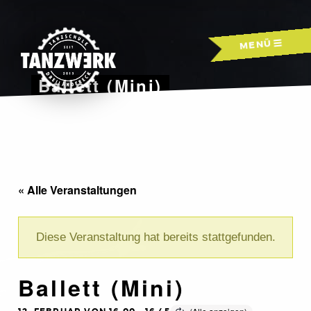
Skip
to
MENÜ
content
Ballett (Mini)
« Alle Veranstaltungen
Diese Veranstaltung hat bereits stattgefunden.
Ballett (Mini)