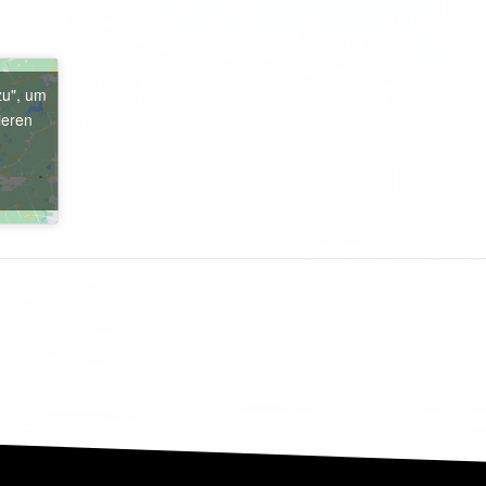
zu", um
ieren
e