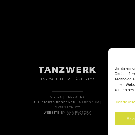
TANZWERK
Um dir ein o
Geräteinfor
Technologien
TANZSCHULE DREILÄNDERECK
dieser Websi
können best
© 2026 | TANZWERK
Dienste ver
ALL RIGHTS RESERVED.
IMPRESSUM
|
DATENSCHUTZ
WEBSITE BY
AHA FACTORY
Akz